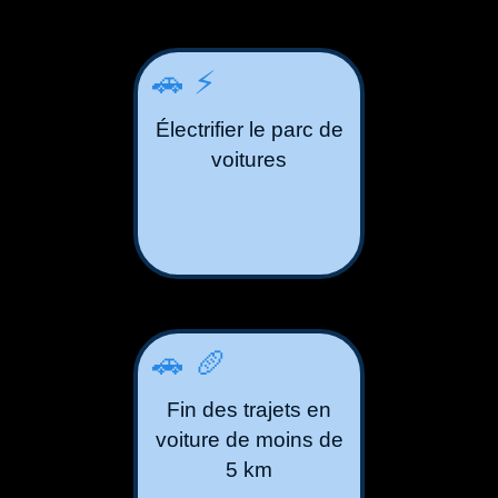
🚗⚡️
Électrifier le parc de
voitures
🚗🥖
Fin des trajets en
voiture de moins de
5 km