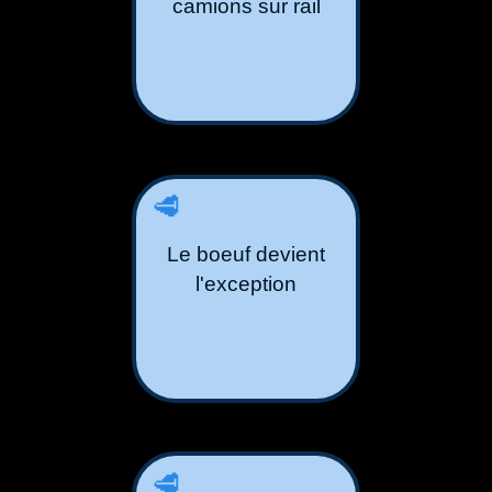
camions sur rail
🥩
Le boeuf devient
l'exception
🥩