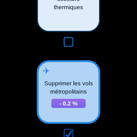
thermiques
✈️
Supprimer les vols
métropolitains
-
0.2
%