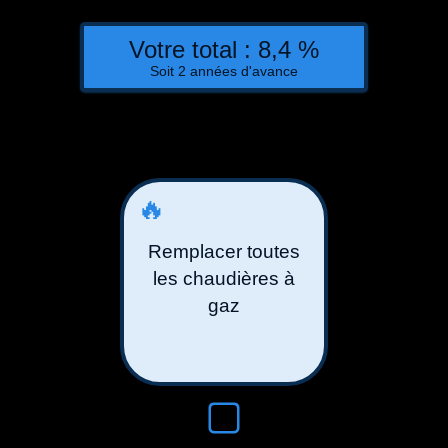
Votre total :
8,4
%
Soit
2
années d'avance
🔥
Remplacer toutes
les chaudières à
gaz