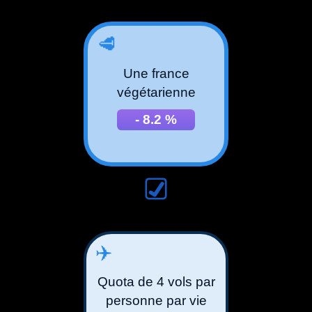
🥩
Une france
végétarienne
-
8.2
%
✈️
Quota de 4 vols par
personne par vie