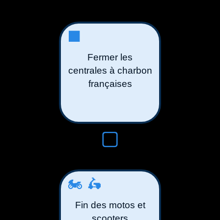
⬛️
Fermer les
centrales à charbon
françaises
🏍️🛵
Fin des motos et
scooters