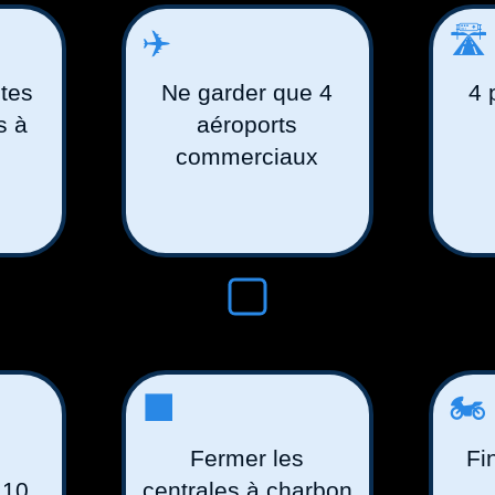
✈️
🛣
tes
Ne garder que 4
4 
s à
aéroports
commerciaux
⬛️
🏍
Fermer les
Fi
110
centrales à charbon