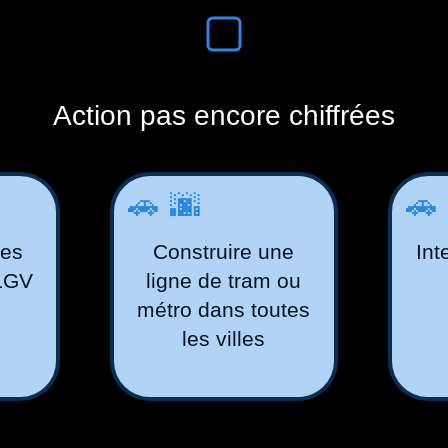
Action pas encore chiffrées
🚗🌆

les
Construire une
Int
 LGV
ligne de tram ou
métro dans toutes
les villes