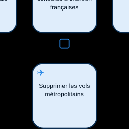
françaises
✈️
Supprimer les vols
métropolitains