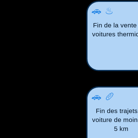
🚗♨
Fin de la vente
voitures therm
🚗🥖
Fin des trajet
voiture de moi
5 km