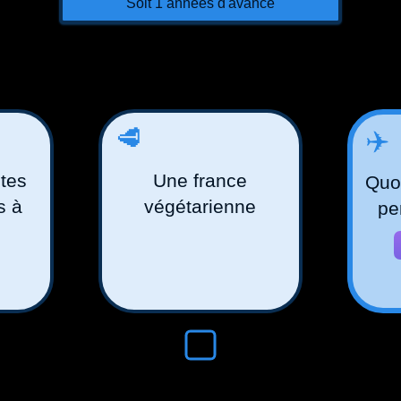
Soit
1
années d'avance
🥩
✈️
tes
Une france
Quot
s à
végétarienne
pe