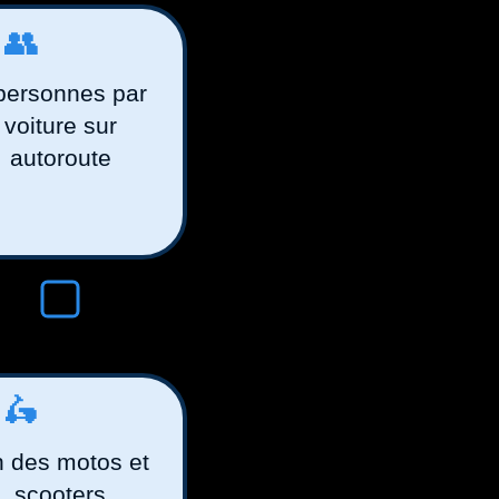
️👥
personnes par
voiture sur
autoroute
️🛵
n des motos et
scooters