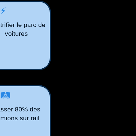
⚡️
trifier le parc de
voitures
🛤️
sser 80% des
mions sur rail