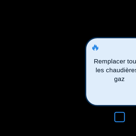
🔥
Remplacer tou
les chaudière
gaz