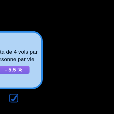
a de 4 vols par
rsonne par vie
-
5.5
%