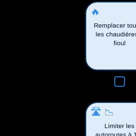
🔥
Remplacer tou
les chaudière
fioul
🛣️📉
Limiter les
autoroutes à 