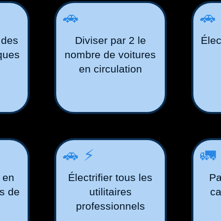
🚗
🚗
 des
Diviser par 2 le
Élec
iques
nombre de voitures
en circulation
🚗⚡️
🚛
s en
Électrifier tous les
Pa
ns de
utilitaires
ca
professionnels