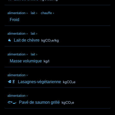
alimentation
›
lait
›
chauffe
›
Froid
alimentation
›
lait
›
🐐
Lait de chèvre
kgCO₂e/kg
alimentation
›
lait
›
Masse volumique
kg/l
alimentation
›
🥩🥬
Lasagnes-végétarienne
kgCO₂e
alimentation
›
🐟🍳
Pavé de saumon grillé
kgCO₂e