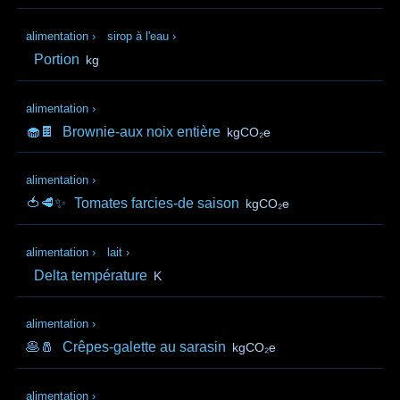
alimentation
›
sirop à l'eau
›
Portion
kg
alimentation
›
🧁🍫
Brownie-aux noix entière
kgCO₂e
alimentation
›
🍅🥩✨
Tomates farcies-de saison
kgCO₂e
alimentation
›
lait
›
Delta température
K
alimentation
›
🥞🧂
Crêpes-galette au sarasin
kgCO₂e
alimentation
›