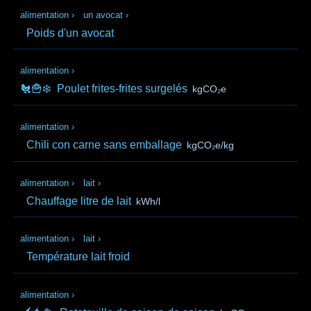
alimentation
›
un avocat
›
Poids d'un avocat
alimentation
›
🐔🍟❄️
Poulet frites-frites surgelés
kgCO₂e
alimentation
›
Chili con carne sans emballage
kgCO₂e/kg
alimentation
›
lait
›
Chauffage litre de lait
kWh/l
alimentation
›
lait
›
Température lait froid
alimentation
›