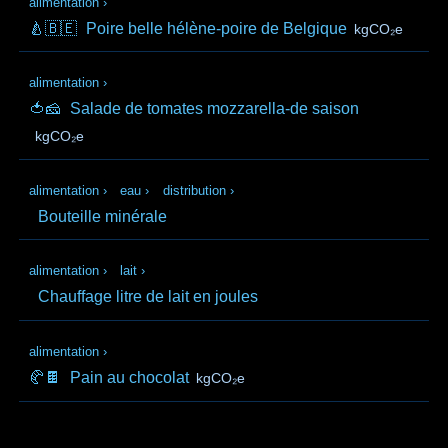
alimentation
›
🍐🇧🇪
Poire belle hélène-poire de Belgique
kgCO₂e
alimentation
›
🍅🧀
Salade de tomates mozzarella-de saison
kgCO₂e
alimentation
›
eau
›
distribution
›
Bouteille minérale
alimentation
›
lait
›
Chauffage litre de lait en joules
alimentation
›
🥐🍫
Pain au chocolat
kgCO₂e