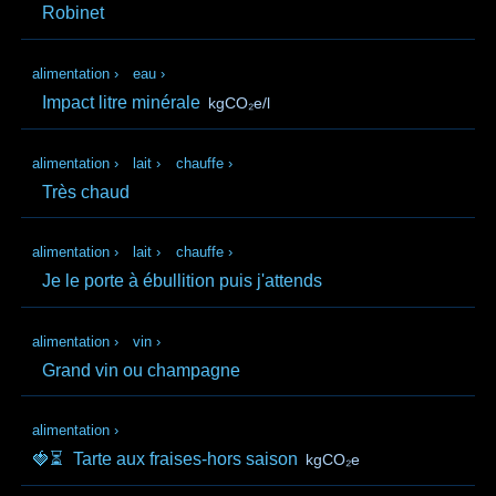
Robinet
alimentation
›
eau
›
Impact litre minérale
kgCO₂e/l
alimentation
›
lait
›
chauffe
›
Très chaud
alimentation
›
lait
›
chauffe
›
Je le porte à ébullition puis j'attends
alimentation
›
vin
›
Grand vin ou champagne
alimentation
›
🍓⏳
Tarte aux fraises-hors saison
kgCO₂e