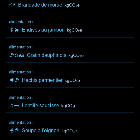
🐟
Brandade de morue
kgCO₂e
alimentation
›
🥬🐖
Endives au jambon
kgCO₂e
alimentation
›
🥔🥚🧀
Gratin dauphinois
kgCO₂e
alimentation
›
🥩🥔
Hachis parmentier
kgCO₂e
alimentation
›
🍲🌭
Lentille saucisse
kgCO₂e
alimentation
›
🥣🧅
Soupe à l'oignon
kgCO₂e