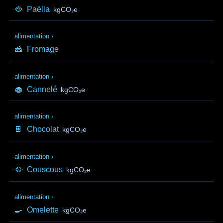
🥘
Paëlla
kgCO₂e
alimentation
›
🧀
Fromage
alimentation
›
🧁
Cannelé
kgCO₂e
alimentation
›
🍫
Chocolat
kgCO₂e
alimentation
›
🥘
Couscous
kgCO₂e
alimentation
›
🍳
Omelette
kgCO₂e