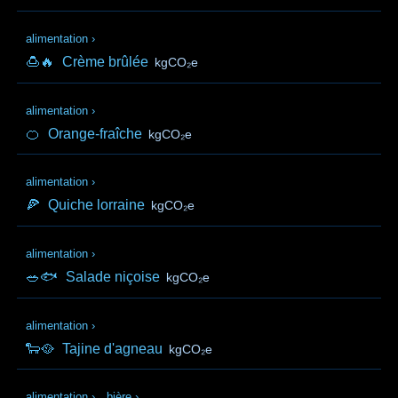
alimentation
›
🍮🔥
Crème brûlée
kgCO₂e
alimentation
›
🍊
Orange-fraîche
kgCO₂e
alimentation
›
🍕
Quiche lorraine
kgCO₂e
alimentation
›
🥗🐟
Salade niçoise
kgCO₂e
alimentation
›
🐑🥘
Tajine d'agneau
kgCO₂e
alimentation
›
bière
›