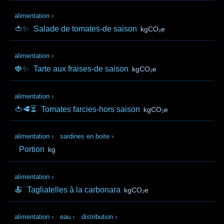
alimentation
›
🍅✨
Salade de tomates-de saison
kgCO₂e
alimentation
›
🍓✨
Tarte aux fraises-de saison
kgCO₂e
alimentation
›
🍅🥩⏳
Tomates farcies-hors saison
kgCO₂e
alimentation
›
sardines en boite
›
Portion
kg
alimentation
›
🍝
Tagliatelles à la carbonara
kgCO₂e
alimentation
›
eau
›
distribution
›