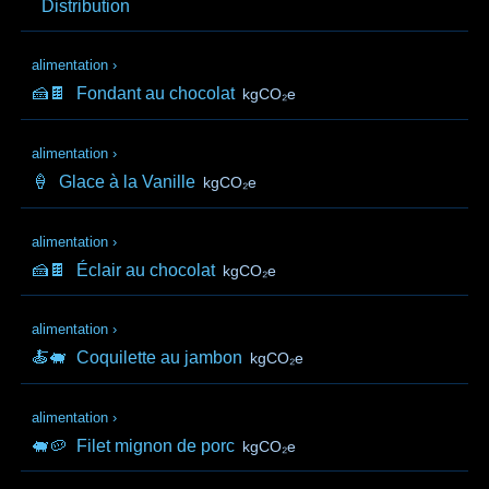
Distribution
alimentation
›
🍰🍫
Fondant au chocolat
kgCO₂e
alimentation
›
🍦
Glace à la Vanille
kgCO₂e
alimentation
›
🍰🍫
Éclair au chocolat
kgCO₂e
alimentation
›
🍝🐖
Coquilette au jambon
kgCO₂e
alimentation
›
🐖🥔
Filet mignon de porc
kgCO₂e