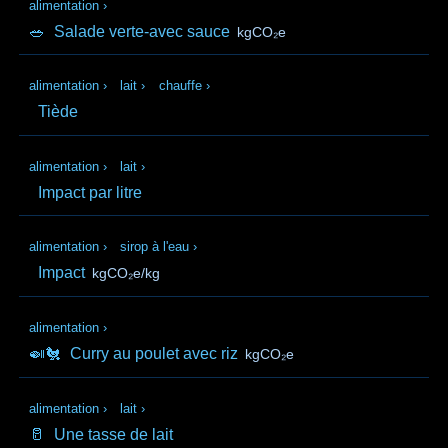
alimentation
›
🥗
Salade verte-avec sauce
kgCO₂e
alimentation
›
lait
›
chauffe
›
Tiède
alimentation
›
lait
›
Impact par litre
alimentation
›
sirop à l'eau
›
Impact
kgCO₂e/kg
alimentation
›
🍛🐔
Curry au poulet avec riz
kgCO₂e
alimentation
›
lait
›
🥛
Une tasse de lait