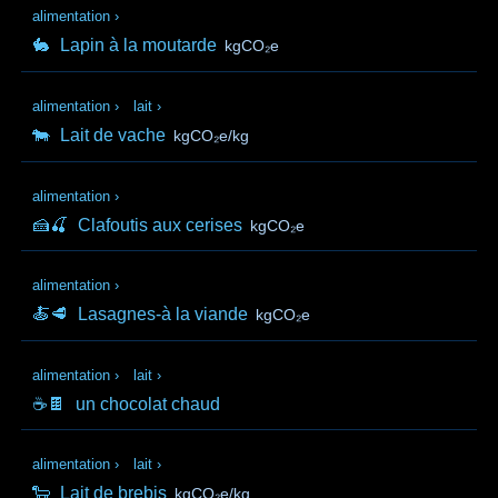
alimentation
›
🐇
Lapin à la moutarde
kgCO₂e
alimentation
›
lait
›
🐄
Lait de vache
kgCO₂e/kg
alimentation
›
🍰🍒
Clafoutis aux cerises
kgCO₂e
alimentation
›
🍝🥩
Lasagnes-à la viande
kgCO₂e
alimentation
›
lait
›
☕🍫
un chocolat chaud
alimentation
›
lait
›
🐑
Lait de brebis
kgCO₂e/kg