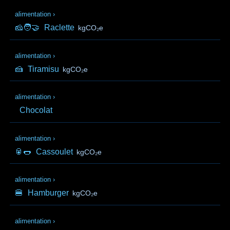
alimentation
›
🧀🧑‍🤝‍
Raclette
kgCO₂e
alimentation
›
🍰
Tiramisu
kgCO₂e
alimentation
›
Chocolat
alimentation
›
🥫🌭
Cassoulet
kgCO₂e
alimentation
›
🍔
Hamburger
kgCO₂e
alimentation
›