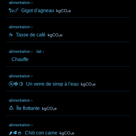
alimentation
›
🐑🍗
Gigot d'agneau
kgCO₂e
alimentation
›
☕
Tasse de café
kgCO₂e
alimentation
›
lait
›
Chauffe
alimentation
›
🚰🍓🍋
Un verre de sirop à l'eau
kgCO₂e
alimentation
›
🍮
Île flottante
kgCO₂e
alimentation
›
🌶️🥩🍚
Chili con carne
kgCO₂e