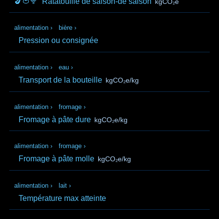
🍆🍅🥦
Ratatouille de saison-de saison
kgCO₂e
alimentation
›
bière
›
Pression ou consignée
alimentation
›
eau
›
Transport de la bouteille
kgCO₂e/kg
alimentation
›
fromage
›
Fromage à pâte dure
kgCO₂e/kg
alimentation
›
fromage
›
Fromage à pâte molle
kgCO₂e/kg
alimentation
›
lait
›
Température max atteinte