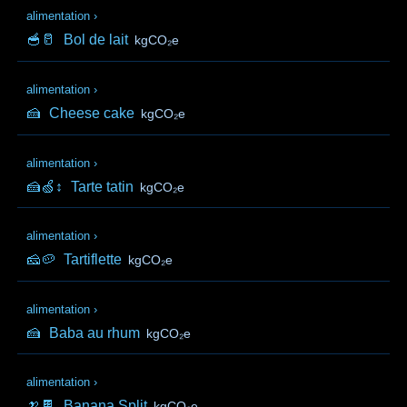
alimentation
›
🥣🥛
Bol de lait
kgCO₂e
alimentation
›
🍰
Cheese cake
kgCO₂e
alimentation
›
🍰🍏↕️
Tarte tatin
kgCO₂e
alimentation
›
🧀🥔
Tartiflette
kgCO₂e
alimentation
›
🍰
Baba au rhum
kgCO₂e
alimentation
›
🍌🍫
Banana Split
kgCO₂e