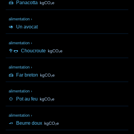
🍰
Panacotta
kgCO₂e
alimentation
›
🥑
Un avocat
alimentation
›
🥦🌭
Choucroute
kgCO₂e
alimentation
›
🍰
Far breton
kgCO₂e
alimentation
›
🍲
Pot au feu
kgCO₂e
alimentation
›
🧈
Beurre doux
kgCO₂e