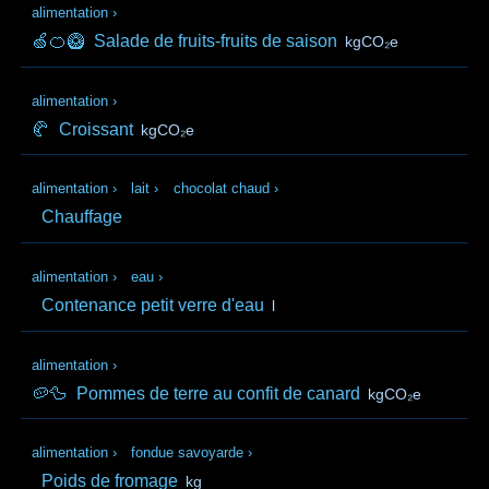
alimentation
›
🍏🍊🥝
Salade de fruits-fruits de saison
kgCO₂e
alimentation
›
🥐
Croissant
kgCO₂e
alimentation
›
lait
›
chocolat chaud
›
Chauffage
alimentation
›
eau
›
Contenance petit verre d'eau
l
alimentation
›
🥔🦆
Pommes de terre au confit de canard
kgCO₂e
alimentation
›
fondue savoyarde
›
Poids de fromage
kg