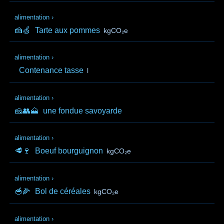
alimentation
›
🍰🍏
Tarte aux pommes
kgCO₂e
alimentation
›
Contenance tasse
l
alimentation
›
🧀👥🗻
une fondue savoyarde
alimentation
›
🥩🍷
Boeuf bourguignon
kgCO₂e
alimentation
›
🥣🌽
Bol de céréales
kgCO₂e
alimentation
›