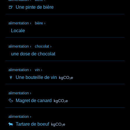
🍺
Une pinte de bière
alimentation
›
bière
›
Locale
alimentation
›
chocolat
›
une dose de chocolat
alimentation
›
vin
›
🍷
Une bouteille de vin
kgCO₂e
alimentation
›
🦆
Magret de canard
kgCO₂e
alimentation
›
🐄
Tartare de boeuf
kgCO₂e