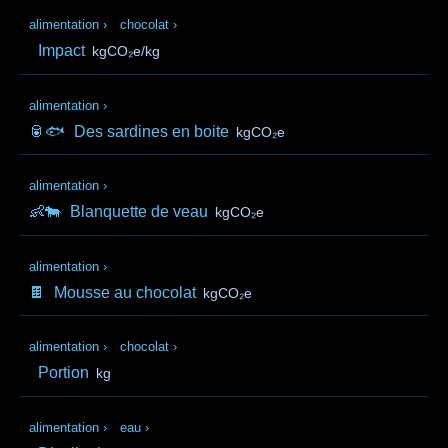
alimentation
›
chocolat
›
Impact
kgCO₂e/kg
alimentation
›
🥫🐟
Des sardines en boite
kgCO₂e
alimentation
›
👶🐄
Blanquette de veau
kgCO₂e
alimentation
›
🍫
Mousse au chocolat
kgCO₂e
alimentation
›
chocolat
›
Portion
kg
alimentation
›
eau
›