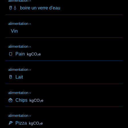
alimentation
›
🥛💧
boire un verre d'eau
alimentation
›
Vin
alimentation
›
🍞
Pain
kgCO₂e
alimentation
›
🥛
Lait
alimentation
›
🍟
Chips
kgCO₂e
alimentation
›
🍕
Pizza
kgCO₂e