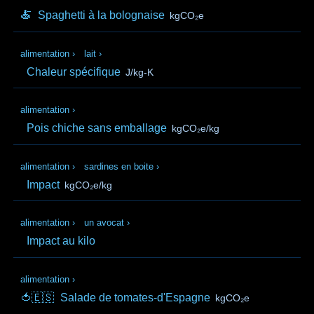
🍝
Spaghetti à la bolognaise
kgCO₂e
alimentation
›
lait
›
Chaleur spécifique
J/kg-K
alimentation
›
Pois chiche sans emballage
kgCO₂e/kg
alimentation
›
sardines en boite
›
Impact
kgCO₂e/kg
alimentation
›
un avocat
›
Impact au kilo
alimentation
›
🍅🇪🇸
Salade de tomates-d'Espagne
kgCO₂e