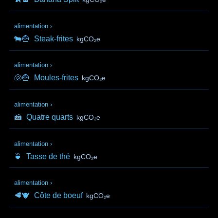
alimentation
›
🐄🍟
Steak-frites
kgCO₂e
alimentation
›
🐚🍟
Moules-frites
kgCO₂e
alimentation
›
🍰
Quatre quarts
kgCO₂e
alimentation
›
🍵
Tasse de thé
kgCO₂e
alimentation
›
🥩🐮
Côte de boeuf
kgCO₂e