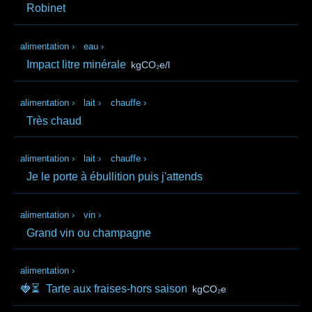
Robinet
alimentation
›
eau
›
Impact litre minérale
kgCO₂e/l
alimentation
›
lait
›
chauffe
›
Très chaud
alimentation
›
lait
›
chauffe
›
Je le porte à ébullition puis j'attends
alimentation
›
vin
›
Grand vin ou champagne
alimentation
›
🍓⏳
Tarte aux fraises-hors saison
kgCO₂e