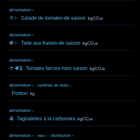
alimentation
›
🍅✨
Salade de tomates-de saison
kgCO₂e
alimentation
›
🍓✨
Tarte aux fraises-de saison
kgCO₂e
alimentation
›
🍅🥩⏳
Tomates farcies-hors saison
kgCO₂e
alimentation
›
sardines en boite
›
Portion
kg
alimentation
›
🍝
Tagliatelles à la carbonara
kgCO₂e
alimentation
›
eau
›
distribution
›