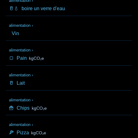
alimentation
›
🥛💧
boire un verre d'eau
alimentation
›
Vin
alimentation
›
🍞
Pain
kgCO₂e
alimentation
›
🥛
Lait
alimentation
›
🍟
Chips
kgCO₂e
alimentation
›
🍕
Pizza
kgCO₂e