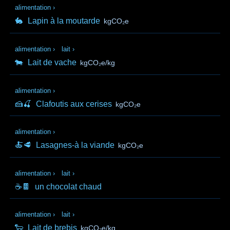
alimentation
›
🐇
Lapin à la moutarde
kgCO₂e
alimentation
›
lait
›
🐄
Lait de vache
kgCO₂e/kg
alimentation
›
🍰🍒
Clafoutis aux cerises
kgCO₂e
alimentation
›
🍝🥩
Lasagnes-à la viande
kgCO₂e
alimentation
›
lait
›
☕🍫
un chocolat chaud
alimentation
›
lait
›
🐑
Lait de brebis
kgCO₂e/kg