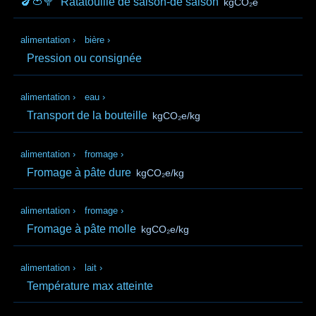
🍆🍅🥦
Ratatouille de saison-de saison
kgCO₂e
alimentation
›
bière
›
Pression ou consignée
alimentation
›
eau
›
Transport de la bouteille
kgCO₂e/kg
alimentation
›
fromage
›
Fromage à pâte dure
kgCO₂e/kg
alimentation
›
fromage
›
Fromage à pâte molle
kgCO₂e/kg
alimentation
›
lait
›
Température max atteinte