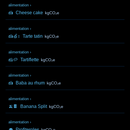
alimentation
›
🍰
Cheese cake
kgCO₂e
alimentation
›
🍰🍏↕️
Tarte tatin
kgCO₂e
alimentation
›
🧀🥔
Tartiflette
kgCO₂e
alimentation
›
🍰
Baba au rhum
kgCO₂e
alimentation
›
🍌🍫
Banana Split
kgCO₂e
alimentation
›
🧁
Profiteroles
kgCO₂e