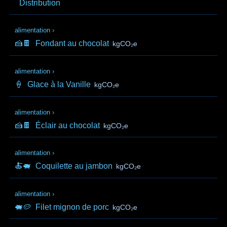
Distribution
alimentation
›
🍰🍫
Fondant au chocolat
kgCO₂e
alimentation
›
🍦
Glace à la Vanille
kgCO₂e
alimentation
›
🍰🍫
Éclair au chocolat
kgCO₂e
alimentation
›
🍝🐖
Coquilette au jambon
kgCO₂e
alimentation
›
🐖🥔
Filet mignon de porc
kgCO₂e