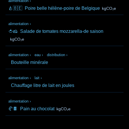
alimentation
›
🍐🇧🇪
Poire belle hélène-poire de Belgique
kgCO₂e
alimentation
›
🍅🧀
Salade de tomates mozzarella-de saison
kgCO₂e
alimentation
›
eau
›
distribution
›
Bouteille minérale
alimentation
›
lait
›
Chauffage litre de lait en joules
alimentation
›
🥐🍫
Pain au chocolat
kgCO₂e