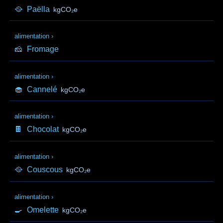
🥘
Paëlla
kgCO₂e
alimentation
›
🧀
Fromage
alimentation
›
🧁
Cannelé
kgCO₂e
alimentation
›
🍫
Chocolat
kgCO₂e
alimentation
›
🥘
Couscous
kgCO₂e
alimentation
›
🍳
Omelette
kgCO₂e