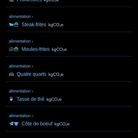
alimentation
›
🐄🍟
Steak-frites
kgCO₂e
alimentation
›
🐚🍟
Moules-frites
kgCO₂e
alimentation
›
🍰
Quatre quarts
kgCO₂e
alimentation
›
🍵
Tasse de thé
kgCO₂e
alimentation
›
🥩🐮
Côte de boeuf
kgCO₂e