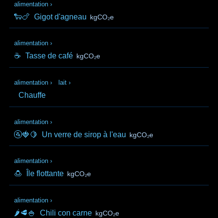
alimentation
›
🐑🍗
Gigot d'agneau
kgCO₂e
alimentation
›
☕
Tasse de café
kgCO₂e
alimentation
›
lait
›
Chauffe
alimentation
›
🚰🍓🍋
Un verre de sirop à l'eau
kgCO₂e
alimentation
›
🍮
Île flottante
kgCO₂e
alimentation
›
🌶️🥩🍚
Chili con carne
kgCO₂e