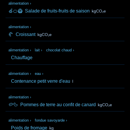
alimentation
›
🍏🍊🥝
Salade de fruits-fruits de saison
kgCO₂e
alimentation
›
🥐
Croissant
kgCO₂e
alimentation
›
lait
›
chocolat chaud
›
Chauffage
alimentation
›
eau
›
Contenance petit verre d'eau
l
alimentation
›
🥔🦆
Pommes de terre au confit de canard
kgCO₂e
alimentation
›
fondue savoyarde
›
Poids de fromage
kg