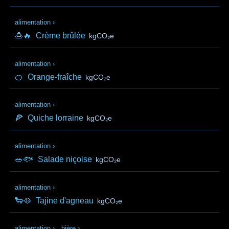
alimentation
›
🍮🔥
Crème brûlée
kgCO₂e
alimentation
›
🍊
Orange-fraîche
kgCO₂e
alimentation
›
🍕
Quiche lorraine
kgCO₂e
alimentation
›
🥗🐟
Salade niçoise
kgCO₂e
alimentation
›
🐑🥘
Tajine d'agneau
kgCO₂e
alimentation
›
bière
›