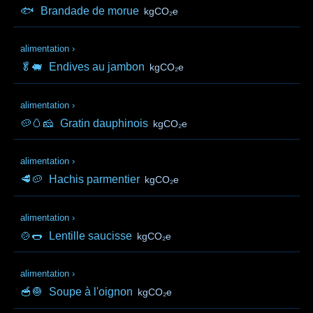
🐟
Brandade de morue
kgCO₂e
alimentation
›
🥬🐖
Endives au jambon
kgCO₂e
alimentation
›
🥔🥚🧀
Gratin dauphinois
kgCO₂e
alimentation
›
🥩🥔
Hachis parmentier
kgCO₂e
alimentation
›
🍲🌭
Lentille saucisse
kgCO₂e
alimentation
›
🥣🧅
Soupe à l'oignon
kgCO₂e