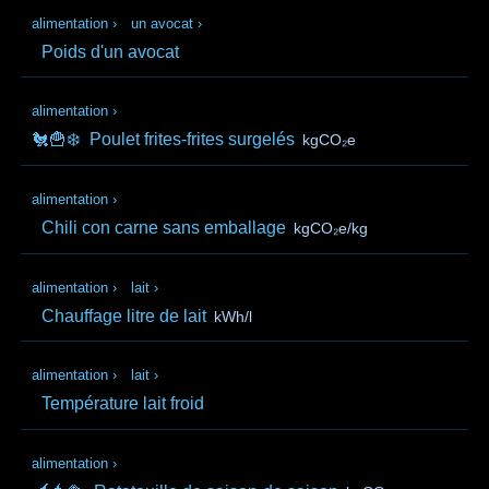
alimentation
›
un avocat
›
Poids d'un avocat
alimentation
›
🐔🍟❄️
Poulet frites-frites surgelés
kgCO₂e
alimentation
›
Chili con carne sans emballage
kgCO₂e/kg
alimentation
›
lait
›
Chauffage litre de lait
kWh/l
alimentation
›
lait
›
Température lait froid
alimentation
›