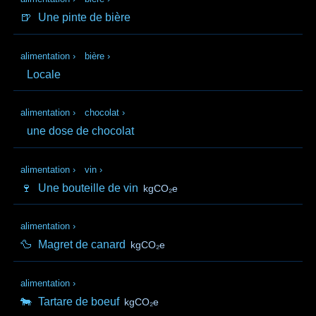
🍺
Une pinte de bière
alimentation
›
bière
›
Locale
alimentation
›
chocolat
›
une dose de chocolat
alimentation
›
vin
›
🍷
Une bouteille de vin
kgCO₂e
alimentation
›
🦆
Magret de canard
kgCO₂e
alimentation
›
🐄
Tartare de boeuf
kgCO₂e