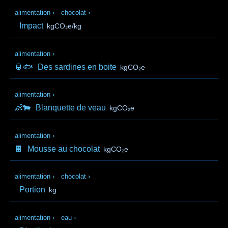
alimentation
›
chocolat
›
Impact
kgCO₂e/kg
alimentation
›
🥫🐟
Des sardines en boite
kgCO₂e
alimentation
›
👶🐄
Blanquette de veau
kgCO₂e
alimentation
›
🍫
Mousse au chocolat
kgCO₂e
alimentation
›
chocolat
›
Portion
kg
alimentation
›
eau
›