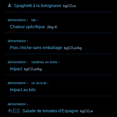
🍝
Spaghetti à la bolognaise
kgCO₂e
alimentation
›
lait
›
Chaleur spécifique
J/kg-K
alimentation
›
Pois chiche sans emballage
kgCO₂e/kg
alimentation
›
sardines en boite
›
Impact
kgCO₂e/kg
alimentation
›
un avocat
›
Impact au kilo
alimentation
›
🍅🇪🇸
Salade de tomates-d'Espagne
kgCO₂e