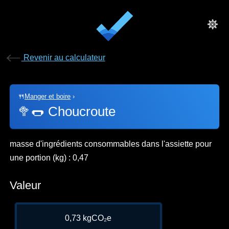
Revenir au calculateur
🍴
Manger et boire
›
🥦🌭
Choucroute
masse d'ingrédients consommables dans l'assiette pour
une portion (kg) : 0,47
Valeur
0,73 kgCO₂e