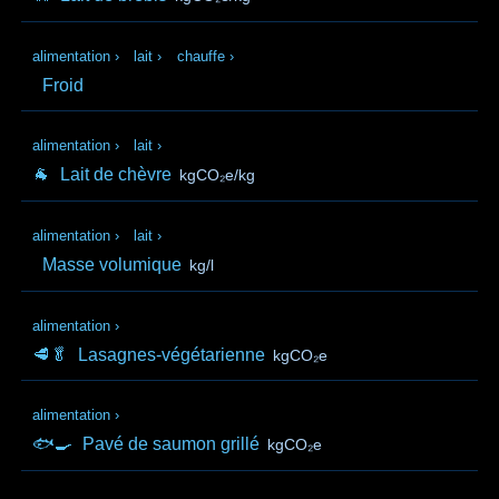
alimentation
›
lait
›
chauffe
›
Froid
alimentation
›
lait
›
🐐
Lait de chèvre
kgCO₂e/kg
alimentation
›
lait
›
Masse volumique
kg/l
alimentation
›
🥩🥬
Lasagnes-végétarienne
kgCO₂e
alimentation
›
🐟🍳
Pavé de saumon grillé
kgCO₂e