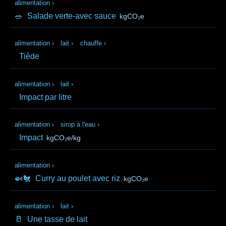
alimentation
›
🥗
Salade verte-avec sauce
kgCO₂e
alimentation
›
lait
›
chauffe
›
Tiède
alimentation
›
lait
›
Impact par litre
alimentation
›
sirop à l'eau
›
Impact
kgCO₂e/kg
alimentation
›
🍛🐔
Curry au poulet avec riz
kgCO₂e
alimentation
›
lait
›
🥛
Une tasse de lait