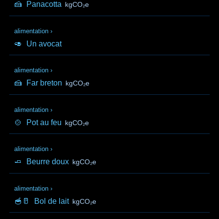
🍰
Panacotta
kgCO₂e
alimentation
›
🥑
Un avocat
alimentation
›
🍰
Far breton
kgCO₂e
alimentation
›
🍲
Pot au feu
kgCO₂e
alimentation
›
🧈
Beurre doux
kgCO₂e
alimentation
›
🥣🥛
Bol de lait
kgCO₂e