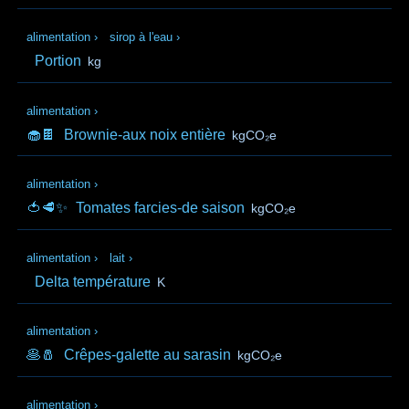
alimentation
›
sirop à l'eau
›
Portion
kg
alimentation
›
🧁🍫
Brownie-aux noix entière
kgCO₂e
alimentation
›
🍅🥩✨
Tomates farcies-de saison
kgCO₂e
alimentation
›
lait
›
Delta température
K
alimentation
›
🥞🧂
Crêpes-galette au sarasin
kgCO₂e
alimentation
›