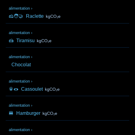
alimentation
›
🧀🧑‍🤝‍
Raclette
kgCO₂e
alimentation
›
🍰
Tiramisu
kgCO₂e
alimentation
›
Chocolat
alimentation
›
🥫🌭
Cassoulet
kgCO₂e
alimentation
›
🍔
Hamburger
kgCO₂e
alimentation
›