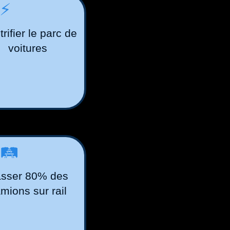
⚡️
trifier le parc de
voitures
🛤️
sser 80% des
mions sur rail