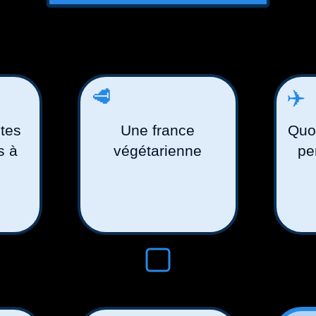
🥩
✈️
tes
Une france
Quot
s à
végétarienne
pe