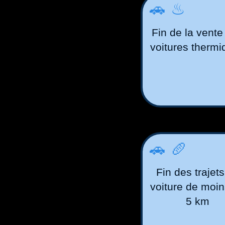
🚗♨
Fin de la vente
voitures therm
🚗🥖
Fin des trajet
voiture de moi
5 km