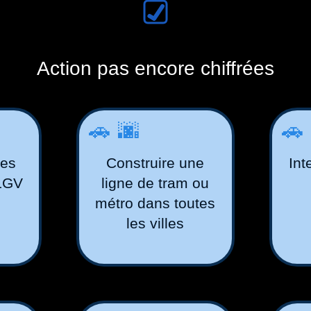
Action pas encore chiffrées
🚗🌆

les
Construire une
Int
 LGV
ligne de tram ou
métro dans toutes
les villes