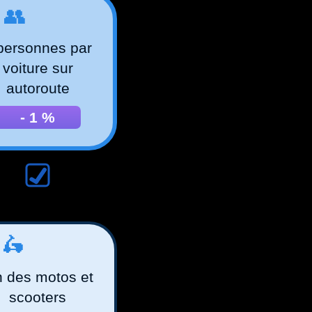
️👥
personnes par
voiture sur
autoroute
-
1
%
️🛵
n des motos et
scooters