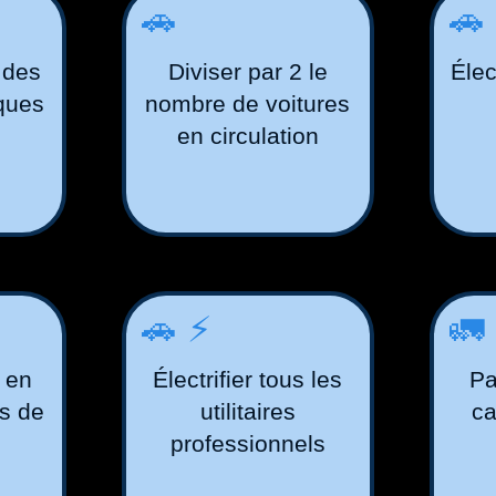
🚗
🚗
 des
Diviser par 2 le
Élec
iques
nombre de voitures
en circulation
🚗⚡️
🚛
s en
Électrifier tous les
Pa
ns de
utilitaires
ca
professionnels