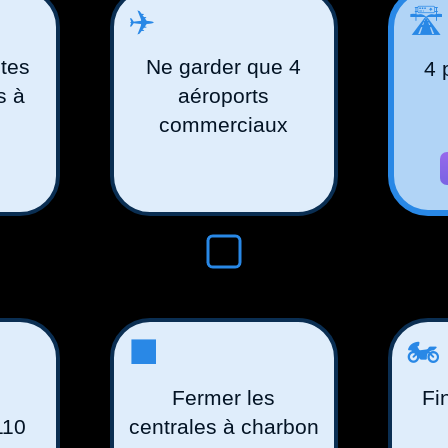
✈️
🛣
tes
Ne garder que 4
4 
s à
aéroports
commerciaux
⬛️
🏍
Fermer les
Fi
110
centrales à charbon