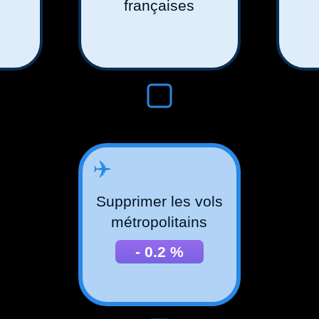
françaises
✈️
Supprimer les vols
métropolitains
-
0.2
%