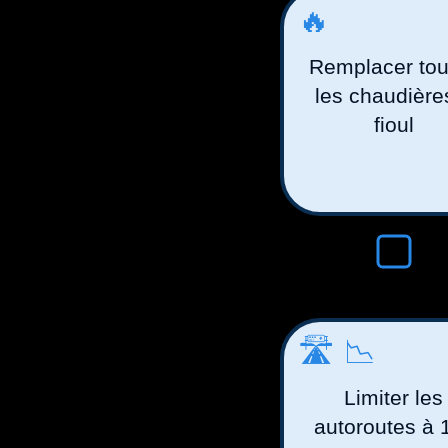
🔥
Remplacer tou
les chaudière
fioul
🛣️📉
Limiter les
autoroutes à 